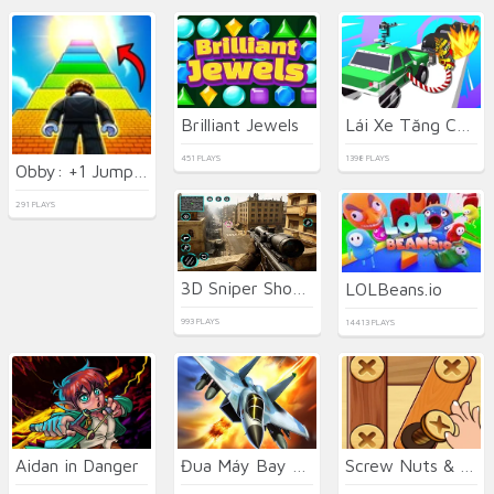
Brilliant Jewels
Lái Xe Tăng Chiến Đấu
451 PLAYS
1398 PLAYS
Obby: +1 Jump per Click
291 PLAYS
3D Sniper Shooter
LOLBeans.io
993 PLAYS
14413 PLAYS
Aidan in Danger
Đua Máy Bay Chiến Đấu Phản Lực
Screw Nuts & Bolts: Wood Solve