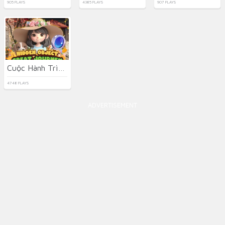
905 PLAYS
4385 PLAYS
907 PLAYS
Cuộc Hành Trình Vĩ Đại Tìm Đồ Vật
4748 PLAYS
ADVERTISEMENT