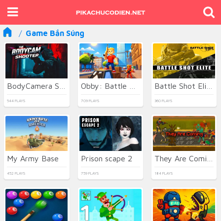
Game Bắn Súng
BodyCamera Shooter
Obby: Battle Arena
Battle Shot Elite
544 PLAYS
709 PLAYS
360 PLAYS
My Army Base
Prison scape 2
They Are Coming
452 PLAYS
759 PLAYS
184 PLAYS