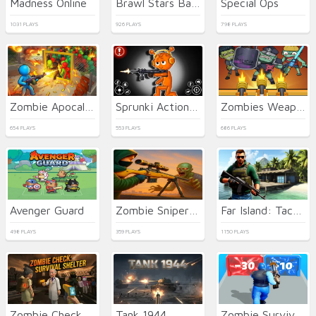
Madness Online
Brawl Stars Battle
Special Ops
1031 PLAYS
926 PLAYS
798 PLAYS
Zombie Apocalypse 2
Sprunki Action Playground: Ragdoll Sandbox
Zombies Weapon Merge 4
654 PLAYS
553 PLAYS
686 PLAYS
Avenger Guard
Zombie Sniper Hero
Far Island: Tactical Warfare
498 PLAYS
359 PLAYS
1150 PLAYS
Zombie Check: Survival Shelter
Tank 1944
Zombie Survival Shooter