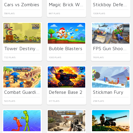
Cars vs Zombies
Magic Brick Wars
Stickboy Defender
556 PLAYS
887 PLAYS
1006 PLAYS
Tower Destiny Survive
Bubble Blasters
FPS Gun Shooting Game 3D
722 PLAYS
1000 PLAYS
763 PLAYS
Combat Guardian: Under Attack
Defense Base 2
Stickman Fury
520 PLAYS
317 PLAYS
258 PLAYS