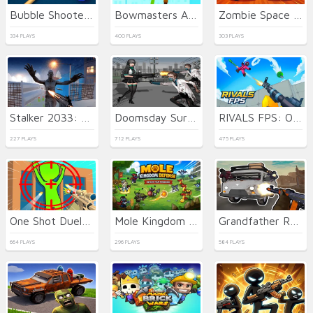
Bubble Shooter Billiards & Pool
Bowmasters Archery Shooting
Zombie Space Episode II
334 PLAYS
400 PLAYS
303 PLAYS
Stalker 2033: The Path of the Survivor
Doomsday Survival Rpg Shooter
RIVALS FPS: Online Shooter
227 PLAYS
712 PLAYS
475 PLAYS
One Shot Duel Snipe Hide
Mole Kingdom Defense
Grandfather Road Chase Realistic Shooter Guns
664 PLAYS
296 PLAYS
584 PLAYS