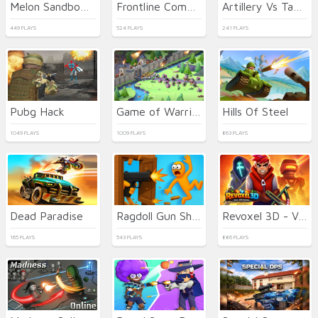
Melon Sandbox Online
Frontline Commando Shooting
Artillery Vs Tanks
449 PLAYS
524 PLAYS
241 PLAYS
Pubg Hack
Game of Warrior
Hills Of Steel
1049 PLAYS
1009 PLAYS
863 PLAYS
Dead Paradise
Ragdoll Gun Shooter! Cannon Spinner Playground
Revoxel 3D - Voxel RPG Shooter
165 PLAYS
543 PLAYS
886 PLAYS