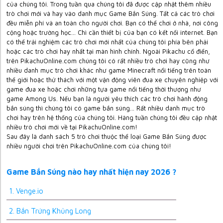
của chúng tôi. Trong tuần qua chúng tôi đã được cập nhật thêm nhiều
trò chơi mới và hay vào danh mục Game Bắn Súng. Tất cả các trò chơi
đều miễn phí và an toàn cho người chơi. Bạn có thể chơi ở nhà, nơi công
cộng hoặc trường học... Chì cần thiết bị của bạn có kết nối internet. Bạn
có thể trải nghiệm các trò chơi mới nhất của chúng tôi phía bên phải
hoặc các trò chơi hay nhất tại màn hình chính. Ngoài Pikachu cổ điển,
trên PikachuOnline.com chúng tôi có rất nhiều trò chơi hay cũng như
nhiều danh mục trò chơi khác như game Minecraft nổi tiếng trên toàn
thế giới hoặc thử thách với một vận động viên đua xe chuyên nghiệp với
game đua xe hoặc chơi những tựa game nổi tiếng thời thượng như
game Among Us. Nếu bạn là người yêu thích các trò chơi hành động
bắn súng thì chúng tôi có game bắn súng... Rất nhiều danh mục trò
chơi hay trên hệ thống của chúng tôi. Hàng tuần chúng tôi đều cập nhật
nhiều trò chơi mới về tại PikachuOnline.com!
Sau đây là danh sách 5 trò chơi thuộc thể loại Game Bắn Súng được
nhiều người chơi trên PikachuOnline.com của chúng tôi!
Game Bắn Súng nào hay nhất hiện nay 2026 ?
1. Venge.io
2. Bắn Trứng Khủng Long