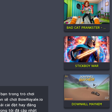
BAD CAT PRANKSTER - MOM IS RETURN
STICKBOY WAR
 bạn trong trò chơi
ạn sẽ chơi BowRoyale.io
DOWNHILL MAYHEM
ải cài đặt hay đăng
húng tôi đã cập nhật