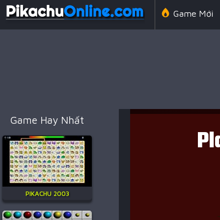
Game Mới
Line 98 Cổ 
Game Amon
Game Hay Nhất
Game Chiến
PIKACHU 2003