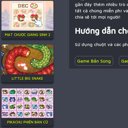
gần đây thêm nhiều trò c
tất cả chúng miễn phí v
chia sẽ tới mọi người!
Hướng dẫn ch
MẠT CHƯỢC GIÁNG SINH 2
Sử dụng chuột và các p
Game Bắn Súng
Ga
LITTLE BIG SNAKE
PIKACHU PHIÊN BẢN CŨ