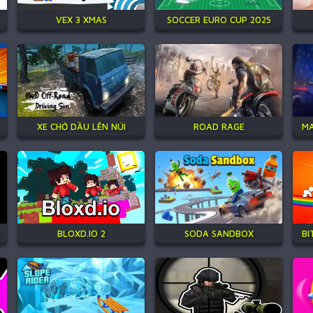
VEX 3 XMAS
SOCCER EURO CUP 2025
XE CHỞ DẦU LÊN NÚI
ROAD RAGE
MA
BLOXD.IO 2
SODA SANDBOX
BI