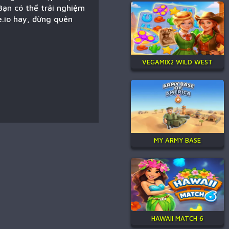
Bạn có thể trải nghiệm
e.io hay, đừng quên
VEGAMIX2 WILD WEST
MY ARMY BASE
HAWAII MATCH 6