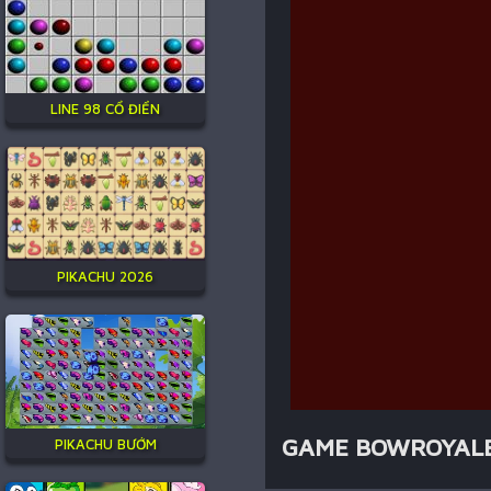
LINE 98 CỔ ĐIỂN
PIKACHU 2026
GAME BOWROYALE
PIKACHU BƯỚM