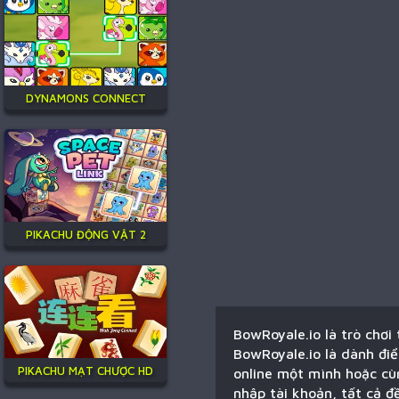
DYNAMONS CONNECT
PIKACHU ĐỘNG VẬT 2
BowRoyale.io là trò chơi
BowRoyale.io là dành điể
PIKACHU MẠT CHƯỢC HD
online một mình hoặc cùn
nhập tài khoản, tất cả đ