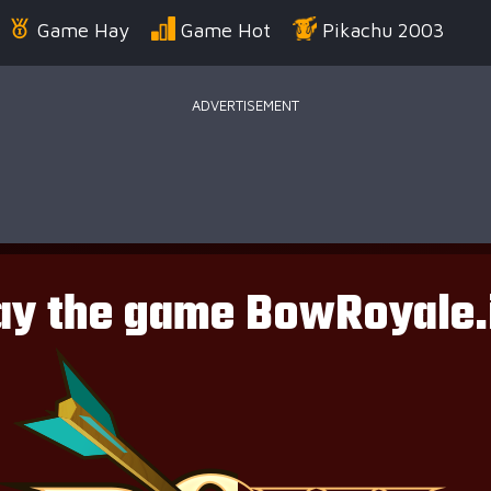
Game Hay
Game Hot
Pikachu 2003
ADVERTISEMENT
Điển
Game Bắn Súng
Game Đua Xe
Game
g Us
Game Thời Trang
Game .IO
Game 
 Thuật
Game Kỹ Năng
Battle Royale