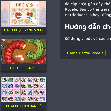
đã cập nhật gần đây thêm
Royale. Bạn có thể trải 
Battledudes.io hay, đừng
Hướng dẫn ch
MẠT CHƯỢC GIÁNG SINH 2
Sử dụng chuột và các p
Game Battle Royale
LITTLE BIG SNAKE
PIKACHU PHIÊN BẢN CŨ