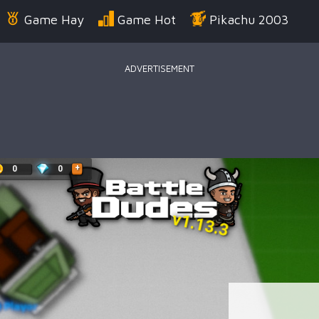
Game Hay
Game Hot
Pikachu 2003
ADVERTISEMENT
Điển
Game Bắn Súng
Game Đua Xe
Game
g Us
Game Thời Trang
Game .IO
Game 
 Thuật
Game Kỹ Năng
Battle Royale