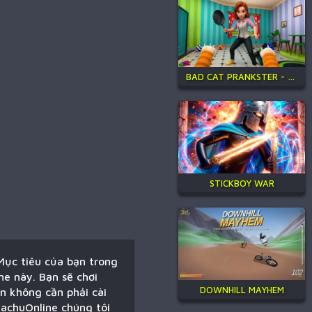
BAD CAT PRANKSTER - MOM IS RETURN
STICKBOY WAR
 Mục tiêu của bạn trong
me này. Bạn sẽ chơi
DOWNHILL MAYHEM
ạn không cần phải cài
kachuOnline chúng tôi