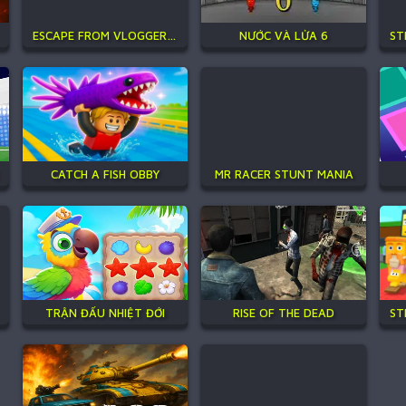
ESCAPE FROM VLOGGER: RUNAWAY
NƯỚC VÀ LỬA 6
CATCH A FISH OBBY
MR RACER STUNT MANIA
TRẬN ĐẤU NHIỆT ĐỚI
RISE OF THE DEAD