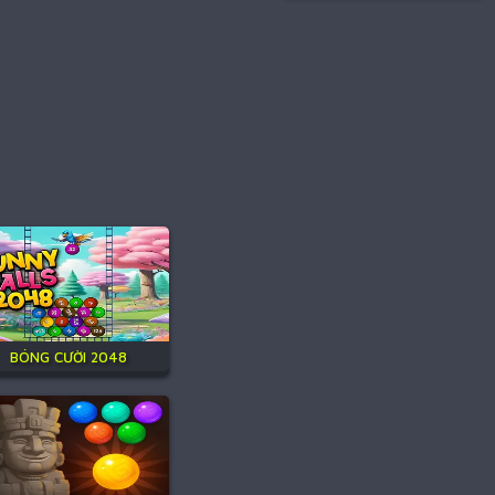
BÓNG CƯỜI 2048