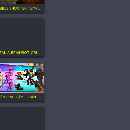
BUBBLE SHOOTER TEMPLE JEWELS
STEAL A BRAINROT ORIGINAL 3D
CHIẾN BINH GẬY: TRẬN CHIẾN MỚI