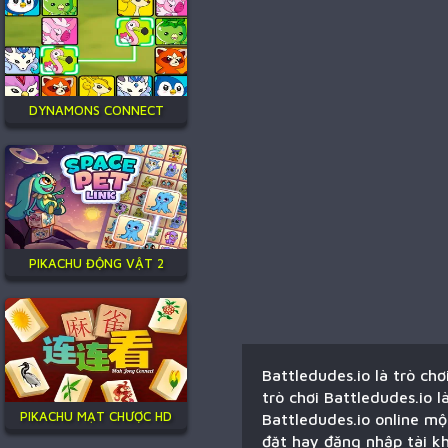
DYNAMONS CONNECT
PIKACHU ĐỘNG VẬT 2
Battledudes.io là trò ch
trò chơi Battledudes.io 
PIKACHU MẠT CHƯỢC HD
Battledudes.io online mộ
đặt hay đăng nhập tài kh