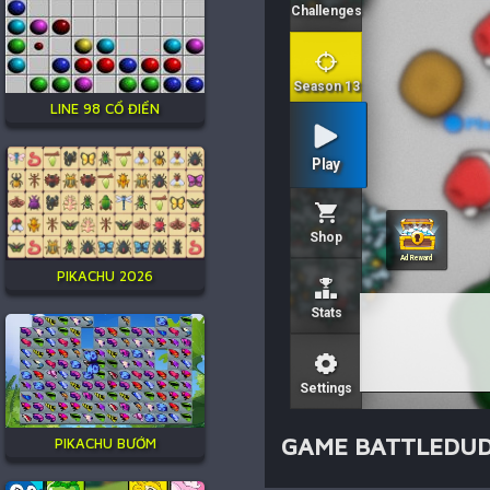
LINE 98 CỔ ĐIỂN
PIKACHU 2026
GAME BATTLEDUD
PIKACHU BƯỚM