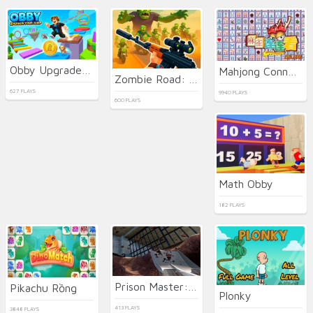
Obby Upgrade Your Jump
Mahjong Connect Deluxe
Zombie Road: Shooter with Destruction
627 PLAYS
9940 PLAYS
600 PLAYS
Math Obby
182 PLAYS
Prison Master: Escape Journey
Pikachu Rồng
Plonky
413 PLAYS
3848 PLAYS