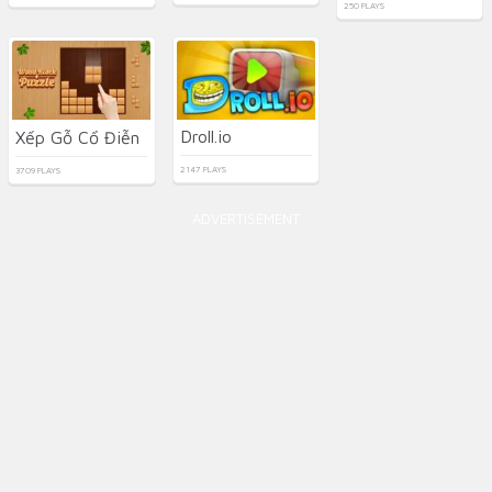
250 PLAYS
Droll.io
Xếp Gỗ Cổ Điễn
2147 PLAYS
3709 PLAYS
ADVERTISEMENT