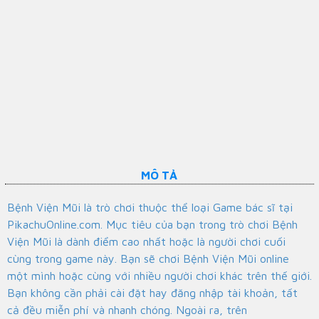
MÔ TẢ
Bệnh Viện Mũi là trò chơi thuộc thể loại Game bác sĩ tại
PikachuOnline.com. Mục tiêu của bạn trong trò chơi Bệnh
Viện Mũi là dành điểm cao nhất hoặc là người chơi cuối
cùng trong game này. Bạn sẽ chơi Bệnh Viện Mũi online
một mình hoặc cùng với nhiều người chơi khác trên thế giới.
Bạn không cần phải cài đặt hay đăng nhập tài khoản, tất
cả đều miễn phí và nhanh chóng. Ngoài ra, trên