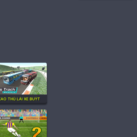
CAO THỦ LÁI XE BUÝT