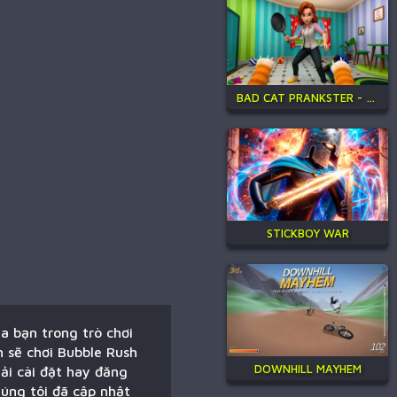
BAD CAT PRANKSTER - MOM IS RETURN
STICKBOY WAR
a bạn trong trò chơi
n sẽ chơi Bubble Rush
DOWNHILL MAYHEM
ải cài đặt hay đăng
húng tôi đã cập nhật