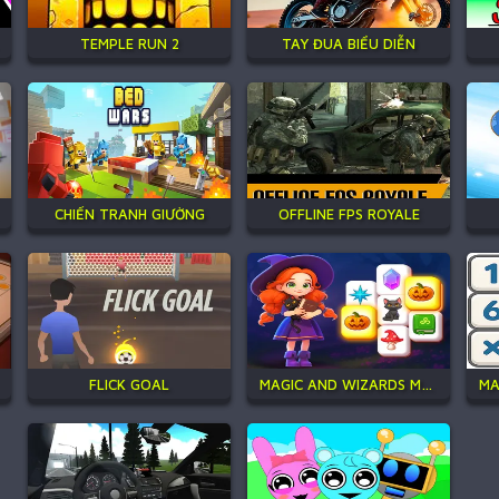
TEMPLE RUN 2
TAY ĐUA BIỂU DIỄN
CHIẾN TRANH GIƯỜNG
OFFLINE FPS ROYALE
FLICK GOAL
MAGIC AND WIZARDS MAHJONG