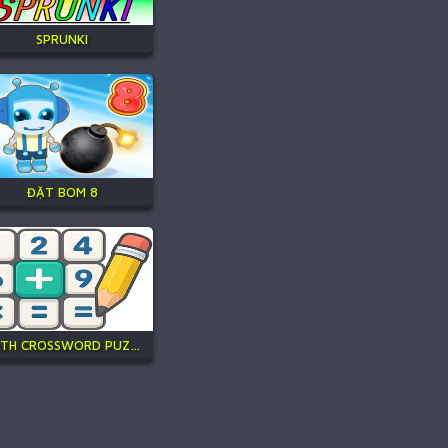
SPRUNKI
ĐẶT BOM 8
MATH CROSSWORD PUZZLE - GENIUS EDITION