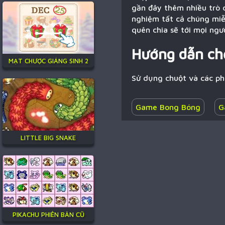
gần đây thêm nhiều trò c
nghiệm tất cả chúng miễ
quên chia sẽ tới mọi ngư
Hướng dẫn ch
MẠT CHƯỢC GIÁNG SINH 2
Sử dụng chuột và các p
Game Bong Bóng
G
LITTLE BIG SNAKE
PIKACHU PHIÊN BẢN CŨ