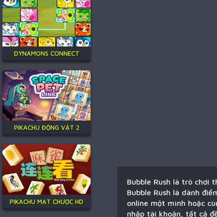
DYNAMONS CONNECT
PIKACHU ĐỘNG VẬT 2
Bubble Rush là trò chơi 
Bubble Rush là dành điểm
PIKACHU MẠT CHƯỢC HD
online một mình hoặc cùn
nhập tài khoản, tất cả đ