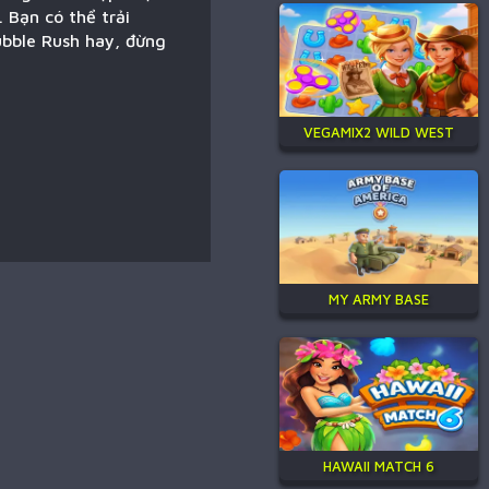
 Bạn có thể trải
ubble Rush hay, đừng
VEGAMIX2 WILD WEST
MY ARMY BASE
HAWAII MATCH 6