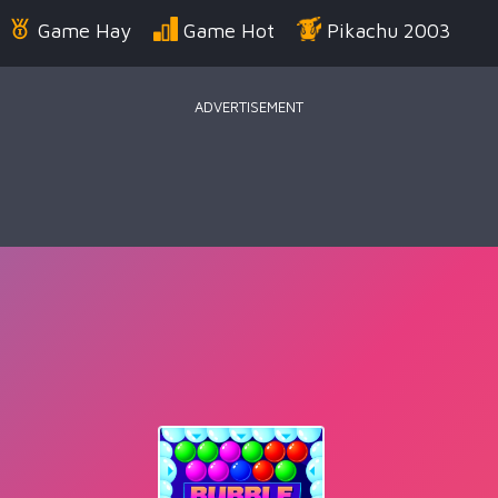
Game Hay
Game Hot
Pikachu 2003
ADVERTISEMENT
Điển
Game Bắn Súng
Game Đua Xe
Game
g Us
Game Thời Trang
Game .IO
Game 
 Thuật
Game Kỹ Năng
Battle Royale