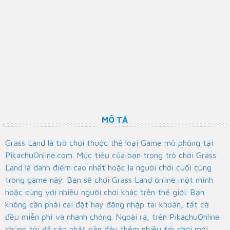
MÔ TẢ
Grass Land là trò chơi thuộc thể loại Game mô phỏng tại
PikachuOnline.com. Mục tiêu của bạn trong trò chơi Grass
Land là dành điểm cao nhất hoặc là người chơi cuối cùng
trong game này. Bạn sẽ chơi Grass Land online một mình
hoặc cùng với nhiều người chơi khác trên thế giới. Bạn
không cần phải cài đặt hay đăng nhập tài khoản, tất cả
đều miễn phí và nhanh chóng. Ngoài ra, trên PikachuOnline
chúng tôi đã cập nhật gần đây thêm nhiều trò chơi mới