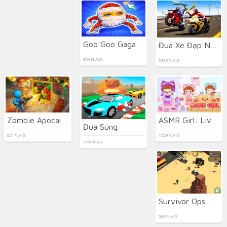
Goo Goo Gaga Clicker
Đua Xe Đạp Nhau
809 PLAYS
2929 PLAYS
Zombie Apocalypse 2
ASMR Girl: Livestream Mukbang
Đua Súng
654 PLAYS
1029 PLAYS
3996 PLAYS
Survivor Ops
580 PLAYS