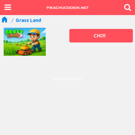
Grass Land
CHƠI
ADVERTISEMENT