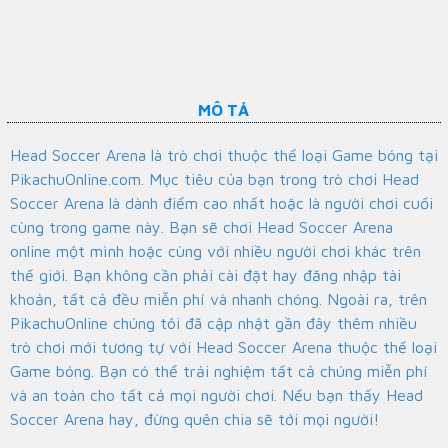
MÔ TẢ
Head Soccer Arena là trò chơi thuộc thể loại Game bóng tại
PikachuOnline.com. Mục tiêu của bạn trong trò chơi Head
Soccer Arena là dành điểm cao nhất hoặc là người chơi cuối
cùng trong game này. Bạn sẽ chơi Head Soccer Arena
online một mình hoặc cùng với nhiều người chơi khác trên
thế giới. Bạn không cần phải cài đặt hay đăng nhập tài
khoản, tất cả đều miễn phí và nhanh chóng. Ngoài ra, trên
PikachuOnline chúng tôi đã cập nhật gần đây thêm nhiều
trò chơi mới tương tự với Head Soccer Arena thuộc thể loại
Game bóng. Bạn có thể trải nghiệm tất cả chúng miễn phí
và an toàn cho tất cả mọi người chơi. Nếu bạn thấy Head
Soccer Arena hay, đừng quên chia sẽ tới mọi người!