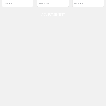
489 PLAYS
2302 PLAYS
282 PLAYS
ADVERTISEMENT