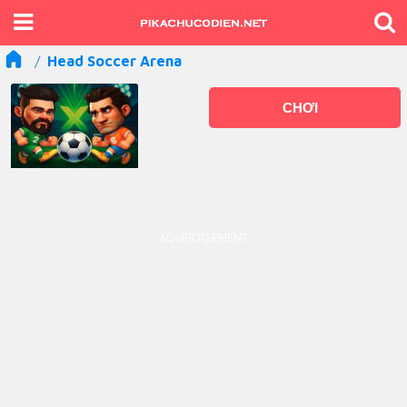
Head Soccer Arena
CHƠI
ADVERTISEMENT