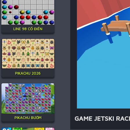
LINE 98 CỔ ĐIỂN
PIKACHU 2026
GAME JETSKI RAC
PIKACHU BƯỚM