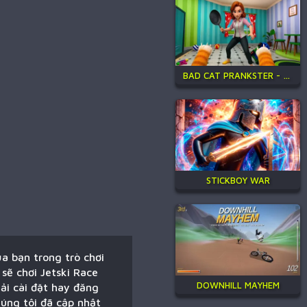
BAD CAT PRANKSTER - MOM IS RETURN
STICKBOY WAR
ủa bạn trong trò chơi
sẽ chơi Jetski Race
DOWNHILL MAYHEM
ải cài đặt hay đăng
húng tôi đã cập nhật