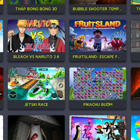
THÁP BONG BÓNG 3D
BUBBLE SHOOTER TEMPLE JEWELS
T
BLEACH VS NARUTO 2.6
FRUITSLAND: ESCAPE FROM THE AMUSEMENT PARK
JETSKI RACE
PIKACHU BƯỚM