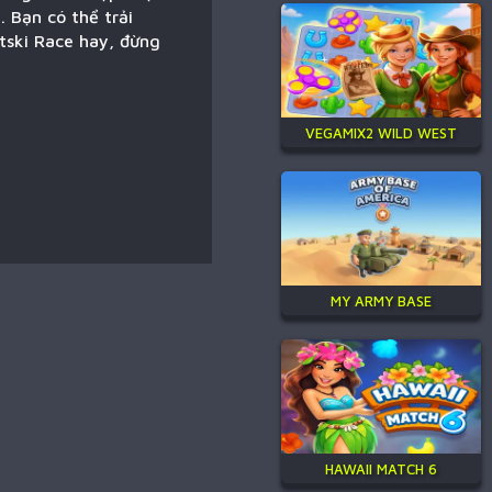
. Bạn có thể trải
tski Race hay, đừng
VEGAMIX2 WILD WEST
MY ARMY BASE
HAWAII MATCH 6