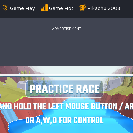
Game Hay
Game Hot
Pikachu 2003
ADVERTISEMENT
Điển
Game Bắn Súng
Game Đua Xe
Game
g Us
Game Thời Trang
Game .IO
Game 
 Thuật
Game Kỹ Năng
Battle Royale