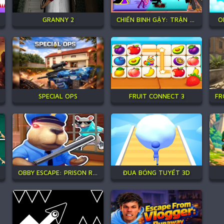
GRANNY 2
CHIẾN BINH GẬY: TRẬN CHIẾN MỚI
O
SPECIAL OPS
FRUIT CONNECT 3
OBBY ESCAPE: PRISON RAT DANCE
ĐUA BÓNG TUYẾT 3D