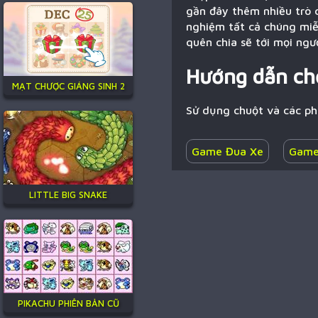
gần đây thêm nhiều trò c
nghiệm tất cả chúng miễn
quên chia sẽ tới mọi ngư
Hướng dẫn ch
MẠT CHƯỢC GIÁNG SINH 2
Sử dụng chuột và các p
Game Đua Xe
Game
LITTLE BIG SNAKE
PIKACHU PHIÊN BẢN CŨ