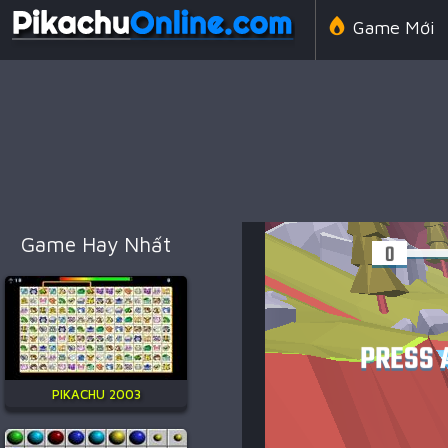
Game Mới
Line 98 Cổ 
Game Amon
Game Hay Nhất
Game Chiến
PIKACHU 2003