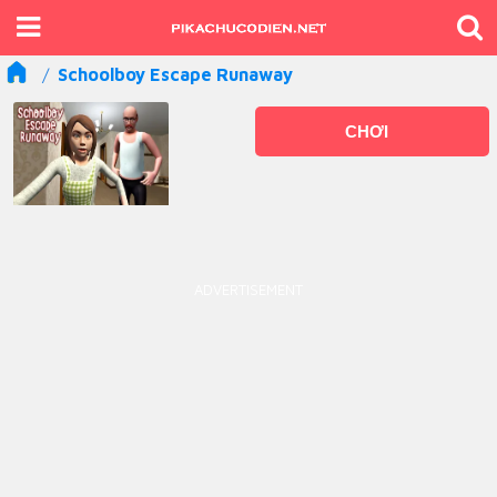
Schoolboy Escape Runaway
CHƠI
ADVERTISEMENT