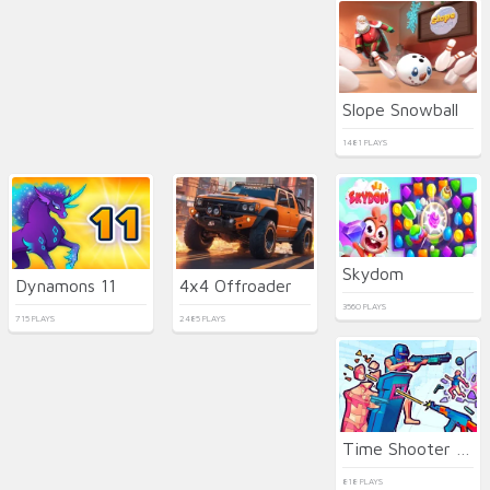
Slope Snowball
1481 PLAYS
Skydom
Dynamons 11
4x4 Offroader
3560 PLAYS
715 PLAYS
2485 PLAYS
Time Shooter 3: SWAT
818 PLAYS