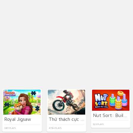
Nut Sort: Build the City
Royal Jigsaw
Thử thách cực độ
923 PLAYS
3361 PLAYS
4784 PLAYS