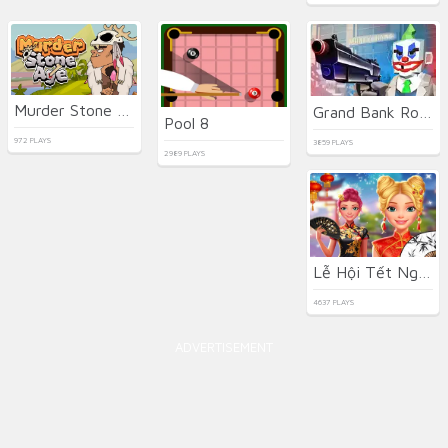
Murder Stone Age
Grand Bank Robbery Duel
Pool 8
972 PLAYS
3859 PLAYS
2989 PLAYS
Lễ Hội Tết Nguyên Đán Của Ellie
4637 PLAYS
ADVERTISEMENT