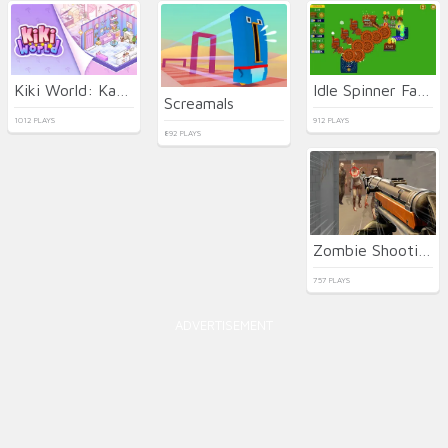
Kiki World: Kawaii Doll Decor
Idle Spinner Factory Builder
Screamals
1012 PLAYS
912 PLAYS
892 PLAYS
Zombie Shooting King
757 PLAYS
ADVERTISEMENT