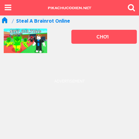
Steal A Brainrot Online
CHƠI
ADVERTISEMENT