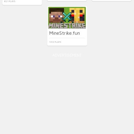
821 PLAYS
MineStrike.fun
1312 PLAYS
ADVERTISEMENT