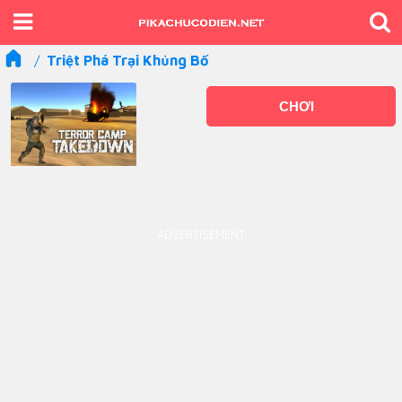
Triệt Phá Trại Khủng Bố
CHƠI
ADVERTISEMENT