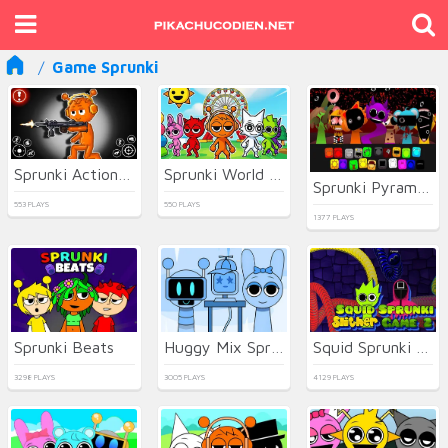
Game Sprunki
Sprunki Action Playground: Ragdoll Sandbox
Sprunki World Online RP - Play with Friends!
Sprunki Pyramixed
553 PLAYS
550 PLAYS
1377 PLAYS
Sprunki Beats
Huggy Mix Sprunki Music Box
Squid Sprunki Slither Game 2
3298 PLAYS
3005 PLAYS
4129 PLAYS