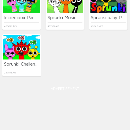
Incredibox Party Frozen Sprunki Beat
Sprunki Music Scary Beat Box
Sprunki baby PHASE 3
4800 PLAYS
4335 PLAYS
4984 PLAYS
Sprunki Challenge
2275 PLAYS
ADVERTISEMENT