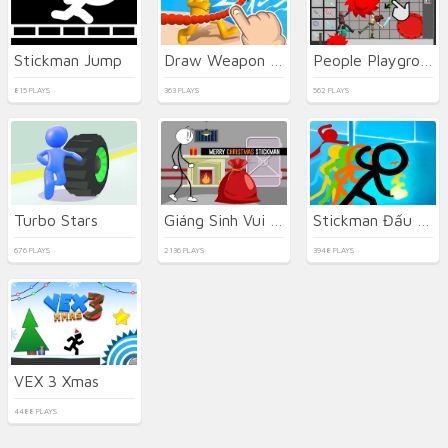
Stickman Jump
Draw Weapon Fight Party
People Playground 3d
815 PLAYS
363 PLAYS
562 PLAYS
Turbo Stars
Giáng Sinh Vui Vẻ Stickman
Stickman Đấu Zombie: Trận Chiến Huyền Thoại
676 PLAYS
2136 PLAYS
3948 PLAYS
VEX 3 Xmas
4488 PLAYS