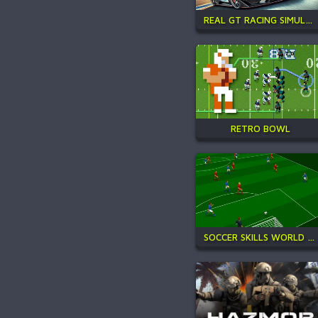
REAL GT RACING SIMULATOR
RETRO BOWL
SOCCER SKILLS WORLD CUP