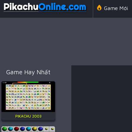
Game Mới
Line 98 Cổ 
Game Amon
Game Hay Nhất
Game Chiến
PIKACHU 2003