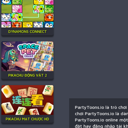
DYNAMONS CONNECT
PIKACHU ĐỘNG VẬT 2
PartyToons.io là trò chơ
chơi PartyToons.io là dà
PIKACHU MẠT CHƯỢC HD
PartyToons.io online một
đặt hay đăng nhập tài kh