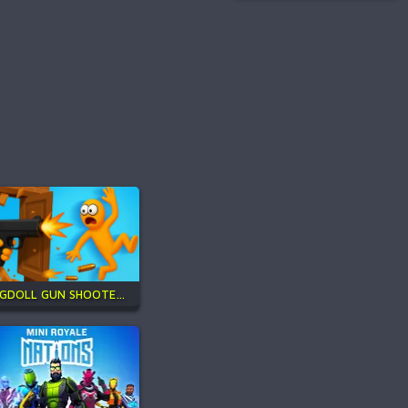
RAGDOLL GUN SHOOTER! CANNON SPINNER PLAYGROUND