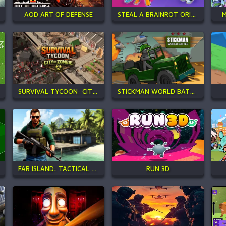
AOD ART OF DEFENSE
STEAL A BRAINROT ORIGINAL 3D
M
SURVIVAL TYCOON: CITY OF ZOMBIE
STICKMAN WORLD BATTLE
FAR ISLAND: TACTICAL WARFARE
RUN 3D