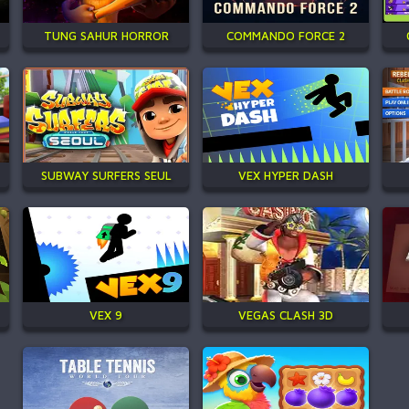
TUNG SAHUR HORROR
COMMANDO FORCE 2
SUBWAY SURFERS SEUL
VEX HYPER DASH
VEX 9
VEGAS CLASH 3D