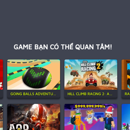
GAME BẠN CÓ THỂ QUAN TÂM!
GOING BALLS ADVENTURE 2
HILL CLIMB RACING 2: ADVENTURE