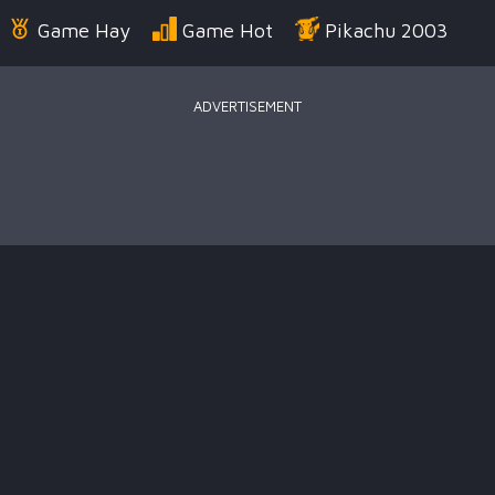
Game Hay
Game Hot
Pikachu 2003
ADVERTISEMENT
Điển
Game Bắn Súng
Game Đua Xe
Game
g Us
Game Thời Trang
Game .IO
Game 
 Thuật
Game Kỹ Năng
Battle Royale