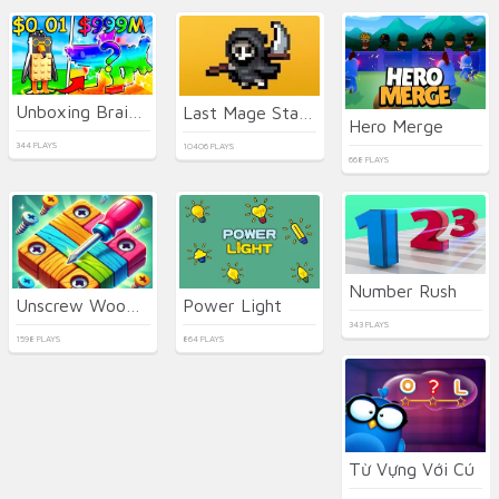
Unboxing Brainrots
Last Mage Standing
Hero Merge
344 PLAYS
10406 PLAYS
668 PLAYS
Number Rush
Unscrew Wood Puzzle
Power Light
343 PLAYS
1598 PLAYS
864 PLAYS
Từ Vựng Với Cú