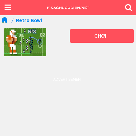
Retro Bowl
CHƠI
ADVERTISEMENT