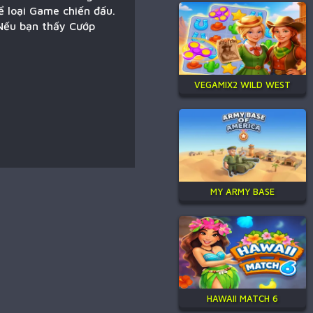
ể loại Game chiến đấu.
 Nếu bạn thấy Cướp
VEGAMIX2 WILD WEST
MY ARMY BASE
HAWAII MATCH 6