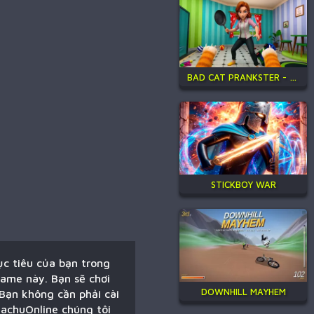
BAD CAT PRANKSTER - MOM IS RETURN
STICKBOY WAR
ục tiêu của bạn trong
game này. Bạn sẽ chơi
DOWNHILL MAYHEM
Bạn không cần phải cài
kachuOnline chúng tôi