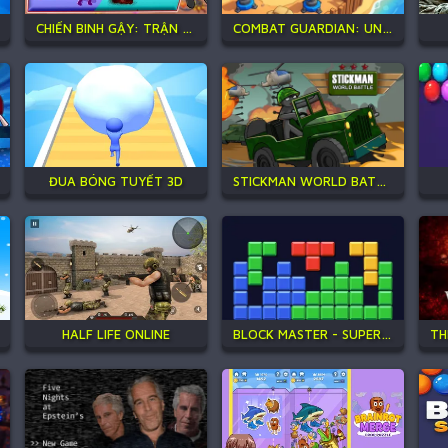
CHIẾN BINH GẬY: TRẬN CHIẾN MỚI
COMBAT GUARDIAN: UNDER ATTACK
ĐUA BÓNG TUYẾT 3D
STICKMAN WORLD BATTLE
HALF LIFE ONLINE
BLOCK MASTER - SUPER PUZZLE