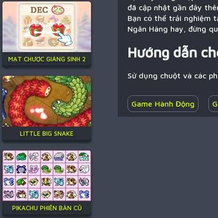
đã cập nhật gần đây thê
Bạn có thể trải nghiệm t
Ngân Hàng hay, đừng quê
Hướng dẫn ch
MẠT CHƯỢC GIÁNG SINH 2
Sử dụng chuột và các p
Game Hành Động
G
LITTLE BIG SNAKE
PIKACHU PHIÊN BẢN CŨ