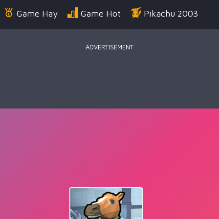
Game Hay
Game Hot
Pikachu 2003
ADVERTISEMENT
Điển
Game Bắn Súng
Game Đua Xe
Game
g Us
Game Thời Trang
Game .IO
Game 
 Thuật
Game Kỹ Năng
Battle Royale