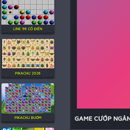
LINE 98 CỔ ĐIỂN
PIKACHU 2026
GAME CƯỚP NGÂ
PIKACHU BƯỚM