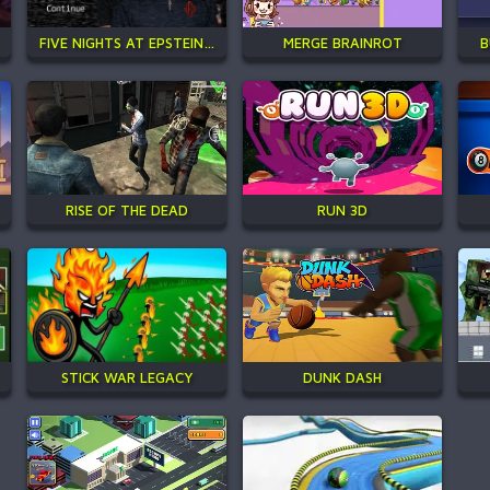
FIVE NIGHTS AT EPSTEIN'S ONLINE
MERGE BRAINROT
B
RISE OF THE DEAD
RUN 3D
STICK WAR LEGACY
DUNK DASH