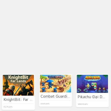
Combat Guardian: Under Attack
Pikachu Đại Dương
KnightBit: Far Lands
519 PLAYS
1890 PLAYS
912 PLAYS